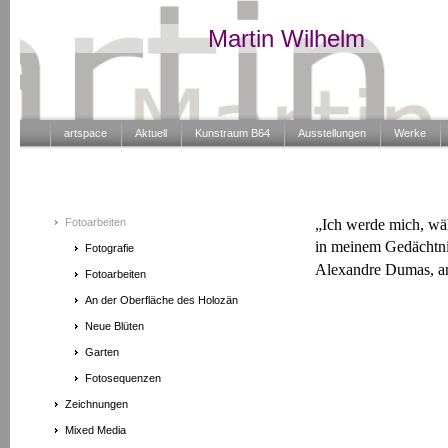
Martin Wilhelm
artspace
Aktuell
Kunstraum B64
Ausstellungen
Werke
Fotoarbeiten
„Ich werde mich, wäh
in meinem Gedächtnis
Fotografie
Alexandre Dumas, an
Fotoarbeiten
An der Oberfläche des Holozän
Neue Blüten
Garten
Fotosequenzen
Zeichnungen
Mixed Media