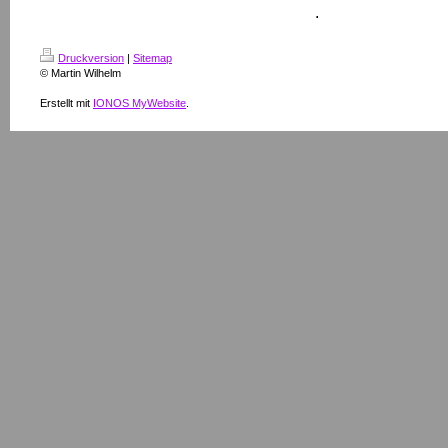
.
Druckversion
|
Sitemap
© Martin Wilhelm
Erstellt mit
IONOS MyWebsite
.