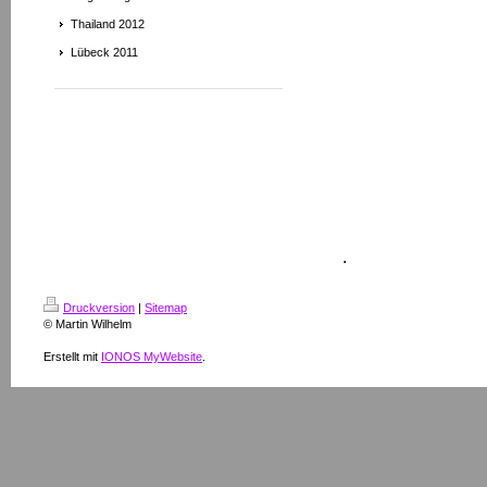
Thailand 2012
Lübeck 2011
.
Druckversion
|
Sitemap
© Martin Wilhelm
Erstellt mit
IONOS MyWebsite
.