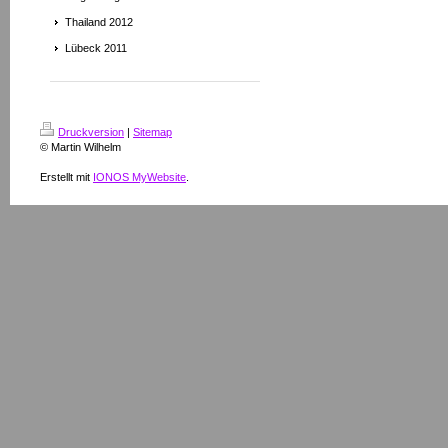
Thailand 2012
Lübeck 2011
Druckversion
|
Sitemap
© Martin Wilhelm
Erstellt mit
IONOS MyWebsite
.