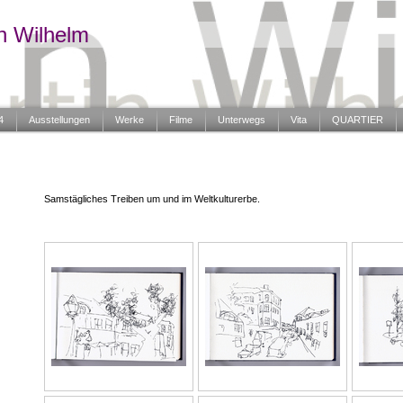
n Wilhelm
4
Ausstellungen
Werke
Filme
Unterwegs
Vita
QUARTIER
Samstägliches Treiben um und im Weltkulturerbe.