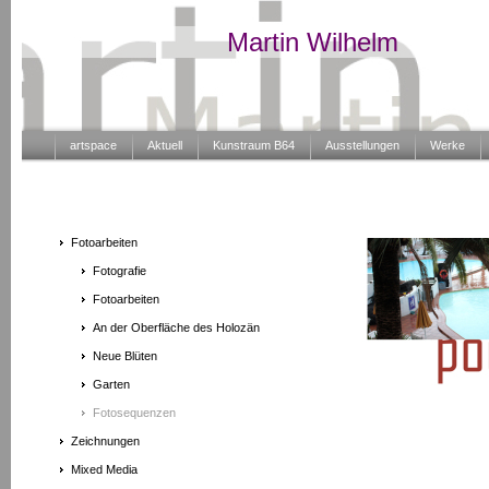
Martin Wilhelm
artspace
Aktuell
Kunstraum B64
Ausstellungen
Werke
Fotoarbeiten
Fotografie
Fotoarbeiten
An der Oberfläche des Holozän
Neue Blüten
Garten
Fotosequenzen
Zeichnungen
Mixed Media