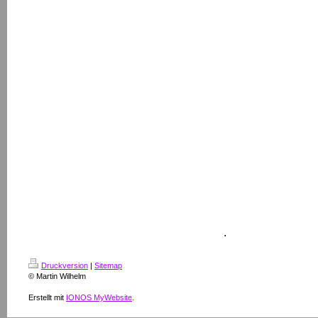
.
Druckversion
|
Sitemap
© Martin Wilhelm
Erstellt mit
IONOS MyWebsite
.