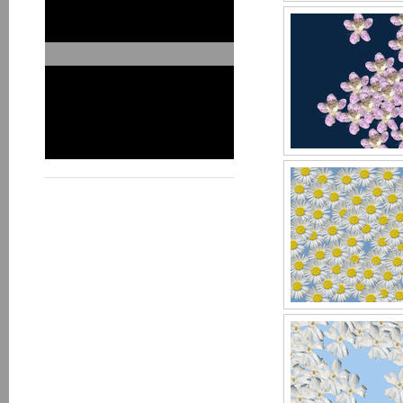
Im Westerbach
Weltmeister
20.06
Schöner Wohnen
Zeughaus
HGP - V1
Galerie KA EINS