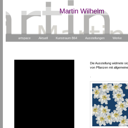
Martin Wilhelm
artspace
Aktuell
Kunstraum B64
Ausstellungen
Werke
Die Ausstellung widmete si
2aVier
von Pflanzen mit allgemeine
3 x klingeln 2021
.
Blüten Stücke 2.0
SCHNiTTMENGE
suchen finden ändern
ephemer
wechselständig
Nachhaltigkeit
Parcours