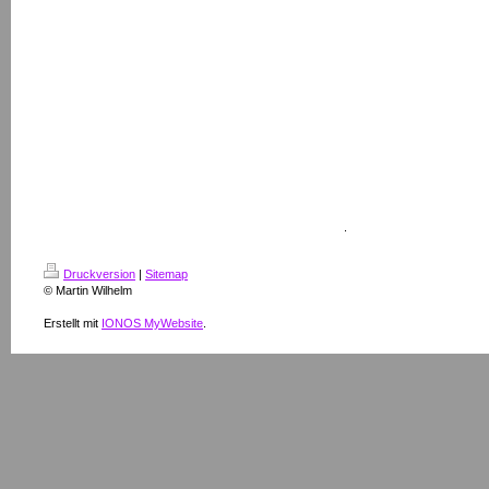
.
Druckversion
|
Sitemap
© Martin Wilhelm
Erstellt mit
IONOS MyWebsite
.