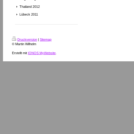
Thailand 2012
Lübeck 2011
Druckversion
|
Sitemap
© Martin Wilhelm
Erstellt mit
IONOS MyWebsite
.