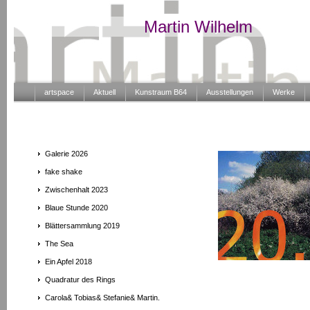
Martin Wilhelm
artspace
Aktuell
Kunstraum B64
Ausstellungen
Werke
Galerie 2026
fake shake
Zwischenhalt 2023
Blaue Stunde 2020
Blättersammlung 2019
The Sea
Ein Apfel 2018
Quadratur des Rings
Carola& Tobias& Stefanie& Martin.