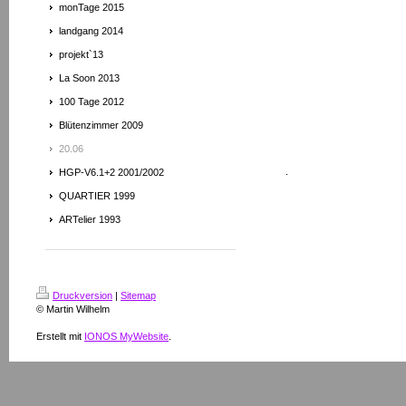
monTage 2015
landgang 2014
projekt`13
La Soon 2013
100 Tage 2012
Blütenzimmer 2009
20.06
.
HGP-V6.1+2 2001/2002
QUARTIER 1999
ARTelier 1993
Druckversion
|
Sitemap
© Martin Wilhelm
Erstellt mit
IONOS MyWebsite
.