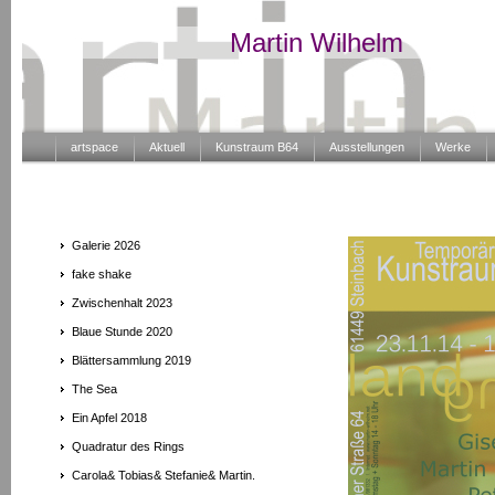
Martin Wilhelm
artspace
Aktuell
Kunstraum B64
Ausstellungen
Werke
Galerie 2026
fake shake
Zwischenhalt 2023
Blaue Stunde 2020
Blättersammlung 2019
The Sea
Ein Apfel 2018
Quadratur des Rings
Carola& Tobias& Stefanie& Martin.