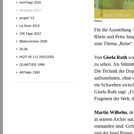
monTage 2015
landgang 2014
projekt`13
Plakat
La Soon 2013
Für die Ausstellung
100 Tage 2012
Rhein und Petra Jun
Blütenzimmer 2009
zum Thema „Reise“ z
20.06
Von
Gisela Ruth
war
HGP-V6.1+2 2001/2002
zu sehen. Als Stilmi
QUARTIER 1999
Die Technik der Dopp
ARTelier 1993
aufzunehmen, ohne e
ein Schweben zwisch
Gisela Ruth sagt: „Fo
Fragment der Welt, d
Martin Wilhelm
, d
in seinem Archiv nac
entstanden sind: Gef
und der Insel Rügen.